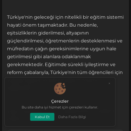
Türkiye'nin geleceği için nitelikli bir eğitim sistemi
hayati önem taşımaktadır. Bu nedenle,
eşitsizliklerin giderilmesi, altyapının
güçlendirilmesi, öğretmenlerin desteklenmesi ve
müfredatın çağın gereksinimlerine uygun hale
getirilmesi gibi alanlara odaklanmak
gerekmektedir. Eğitimde sürekli iyileştirme ve
reform çabalarıyla, Türkiye'nin tüm öğrencileri için
yüksek kaliteli ve adil bir eğitim ortamı
sağlanabilir.
Çerezler
Bu site daha iyi hizmet için çerezleri kullanır.
Yazıyı okuduğunuz için teşekkürlerimi takdim
Kabul Et
Daha Fazla Bilgi
ediyorum...