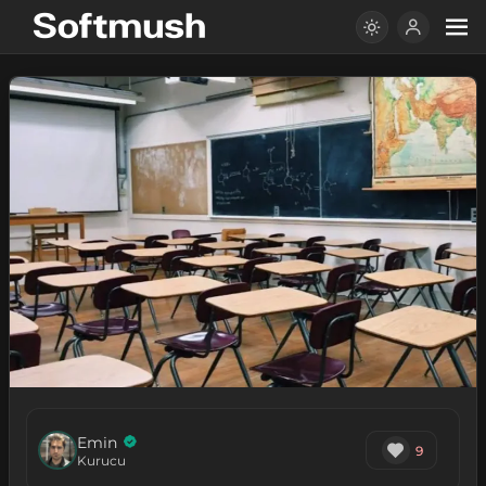
Emin
9
Kurucu